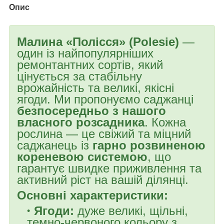
Опис
Малина «Полісся» (Polesie)
—
один із найпопулярніших
ремонтантних сортів, який
цінується за стабільну
врожайність та великі, якісні
ягоди. Ми пропонуємо саджанці
безпосередньо з нашого
власного розсадника
. Кожна
рослина — це свіжий та міцний
саджанець із
гарно розвиненою
кореневою системою
, що
гарантує швидке приживлення та
активний ріст на вашій ділянці.
Основні характеристики:
Ягоди:
дуже великі, щільні,
темно-червоного кольору з