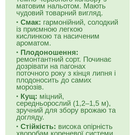
матовим нальотом. Мають
чудовий товарний вигляд.
Смак:
гармонійний, солодкий
із приємною легкою
кислинкою та насиченим
ароматом.
Плодоношення:
ремонтантний сорт. Починає
дозрівати на пагонах
поточного року з кінця липня і
плодоносить до самих
морозів.
Кущ:
міцний,
середньорослий (1,2–1,5 м),
зручний для збору врожаю та
догляду.
Стійкість:
висока опірність
хворобам кореневої системи