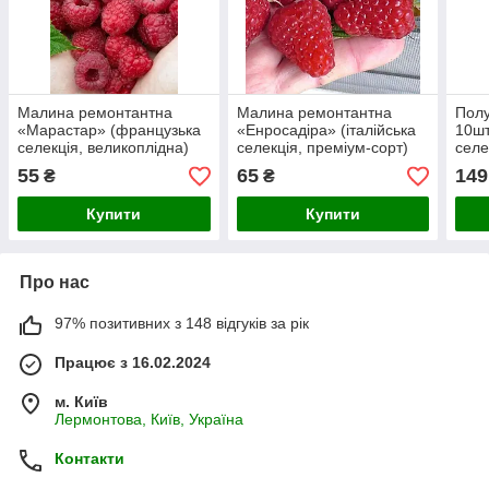
Малина ремонтантна
Малина ремонтантна
Пол
«Марастар» (французька
«Енросадіра» (італійська
10шт
селекція, великоплідна)
селекція, преміум-сорт)
селе
вишу
55
65
149
₴
₴
суни
Купити
Купити
Про нас
97% позитивних з 148 відгуків за рік
Працює з 16.02.2024
м. Київ
Лермонтова, Київ, Україна
Контакти