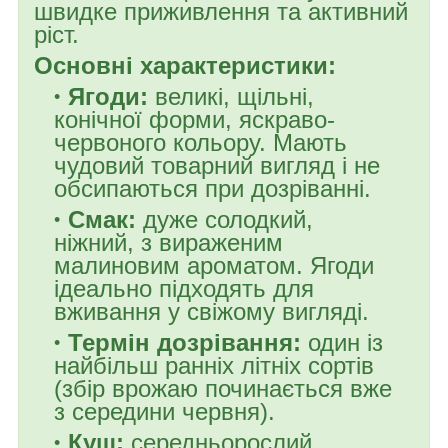
швидке приживлення та активний
ріст.
Основні характеристики:
Ягоди:
великі, щільні,
конічної форми, яскраво-
червоного кольору. Мають
чудовий товарний вигляд і не
обсипаються при дозріванні.
Смак:
дуже солодкий,
ніжний, з вираженим
малиновим ароматом. Ягоди
ідеально підходять для
вживання у свіжому вигляді.
Термін дозрівання:
один із
найбільш ранніх літніх сортів
(збір врожаю починається вже
з середини червня).
Кущ:
середньорослий,