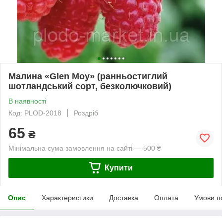
Малина «Glen Moy» (ранньостиглий
шотландський сорт, безколючковий)
В наявності
Код: PLOD-2018
Роздріб
65
₴
Мінімальна сума замовлення на сайті — 500 ₴
Купити
Опис
Характеристики
Доставка
Оплата
Умови п