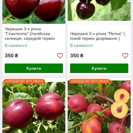
Черешня 3-х річна
"Гігантелла" (італійська
Черешня 3-х річна "Регіна" (
селекція, середній термін
пізній термін дозрівання )
дозрівання)
В наявності
В наявності
350
350
₴
₴
Купити
Купити
ШВИДКИЙ ВРОЖАЙ
ШВИДКИЙ ВРОЖАЙ