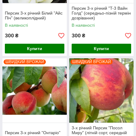
Персик 3-х річний "T-3 Вайн
Персик 3-х річний Білий "Айс
Голд" (середньо-пізній термін
Піч" (великоплідний)
дозрівання)
В наявності
В наявності
300
300
₴
₴
Купити
Купити
ШВИДКИЙ ВРОЖАЙ
ШВИДКИЙ ВРОЖАЙ
3-х річний Персик "Посол
Персик 3-х річний "Онтаріо"
Миру" (літній сорт, середній