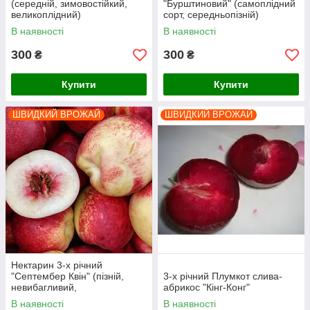
(середній, зимовостійкий,
"Бурштиновий" (самоплідний
великоплідний)
сорт, середньопізній)
В наявності
В наявності
300
300
₴
₴
Купити
Купити
ШВИДКИЙ ВРОЖАЙ
ШВИДКИЙ ВРОЖАЙ
Нектарин 3-х річний
"Септембер Квін" (пізній,
3-х річний Плумкот слива-
невибагливий,
абрикос "Кінг-Конг"
великоплідний)
В наявності
В наявності