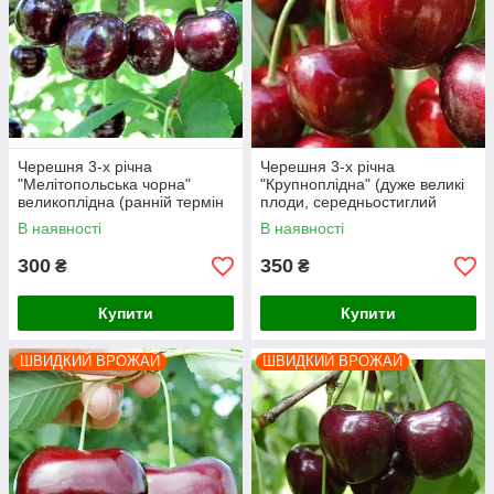
Черешня 3-х річна
Черешня 3-х річна
"Мелітопольська чорна"
"Крупноплідна" (дуже великі
великоплідна (ранній термін
плоди, середньостиглий
дозрівання)
термін)
В наявності
В наявності
300
350
₴
₴
Купити
Купити
ШВИДКИЙ ВРОЖАЙ
ШВИДКИЙ ВРОЖАЙ