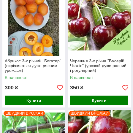
Абрикос 3-х річний "Богатир"
Черешня 3-х річна "Валерій
(вирізняється дуже рясним
Чкалів" (урожай дуже рясний
урожаєм)
і регулярний)
В наявності
В наявності
300
350
₴
₴
Купити
Купити
ШВИДКИЙ ВРОЖАЙ
ШВИДКИЙ ВРОЖАЙ