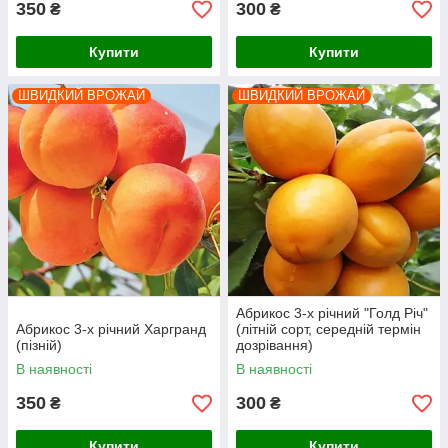
350
300
₴
₴
Купити
Купити
ШВИДКИЙ ВРОЖАЙ
ШВИДКИЙ ВРОЖАЙ
Абрикос 3-х річний "Голд Річ"
Абрикос 3-х річний Харгранд
(літній сорт, середній термін
(пізній)
дозрівання)
В наявності
В наявності
350
300
₴
₴
Купити
Купити