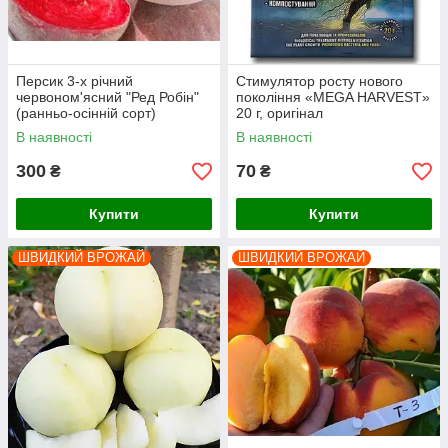
Персик 3-х річний
Стимулятор росту нового
червоном'ясний "Ред Робін"
покоління «MEGA HARVEST»
(ранньо-осінній сорт)
20 г, оригінал
В наявності
В наявності
300
70
₴
₴
Купити
Купити
ШВИДКИЙ ВРОЖАЙ
ШВИДКИЙ ВРОЖАЙ