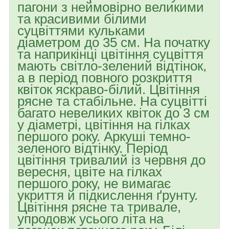
пагони з неймовірно великими
та красивими білими
суцвіттями кульками
діаметром до 35 см. На початку
та наприкінці цвітіння суцвіття
мають світло-зелений відтінок,
а в період повного розкриття
квіток яскраво-білий. Цвітіння
рясне та стабільне. На суцвітті
багато невеликих квіток до 3 см
у діаметрі, цвітіння на гілках
першого року. Аркуші темно-
зеленого відтінку. Період
цвітіння тривалий із червня до
вересня, цвіте на гілках
першого року, не вимагає
укриття й підкислення ґрунту.
Цвітіння рясне та тривале,
упродовж усього літа на