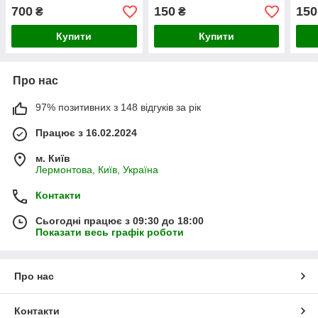
Стронг Анабель + Пінк
700
150
150
₴
₴
Анабель + Лайм Рікі +
Добриво 300г
Купити
Купити
Про нас
97% позитивних з 148 відгуків за рік
Працює з 16.02.2024
м. Київ
Лермонтова, Київ, Україна
Контакти
Сьогодні працює з 09:30 до 18:00
Показати весь графік роботи
Про нас
Контакти