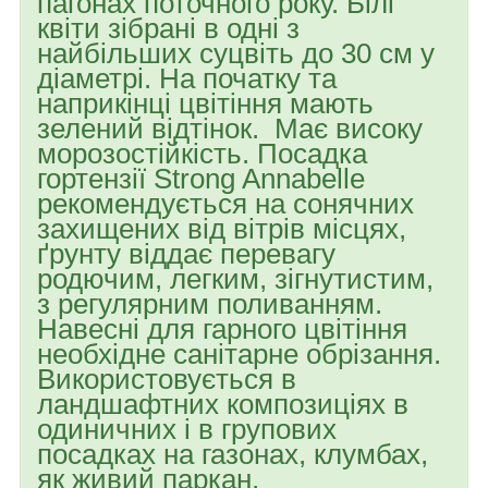
пагонах поточного року. Білі
квіти зібрані в одні з
найбільших суцвіть до 30 см у
діаметрі. На початку та
наприкінці цвітіння мають
зелений відтінок. Має високу
морозостійкість. Посадка
гортензії Strong Annabelle
рекомендується на сонячних
захищених від вітрів місцях,
ґрунту віддає перевагу
родючим, легким, зігнутистим,
з регулярним поливанням.
Навесні для гарного цвітіння
необхідне санітарне обрізання.
Використовується в
ландшафтних композиціях в
одиничних і в групових
посадках на газонах, клумбах,
як живий паркан.