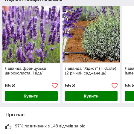
Лаванда французька
Лаванда "Хідкот" (Hidcote)
Лава
широколиста "Ізіда"
(2 річний саджанець)
Імпе
65
55
55
₴
₴
Купити
Купити
Про нас
97% позитивних з 148 відгуків за рік