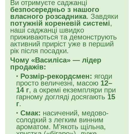
Ви отримуєте саджанці
безпосередньо з нашого
власного розсадника
. Завдяки
потужній кореневій системі
,
наші саджанці швидко
приживаються та демонструють
активний приріст уже в перший
рік після посадки.
Чому «Василіса» — лідер
продажів:
Розмір-рекордсмен:
ягоди
просто величезні, масою
12–
14 г
, а окремі екземпляри при
гарному догляді досягають
15
г
.
Смак:
насичений, медово-
солодкий з легким винним
ароматом. М’якоть щільна,
хрустка («бігаро»), дуже