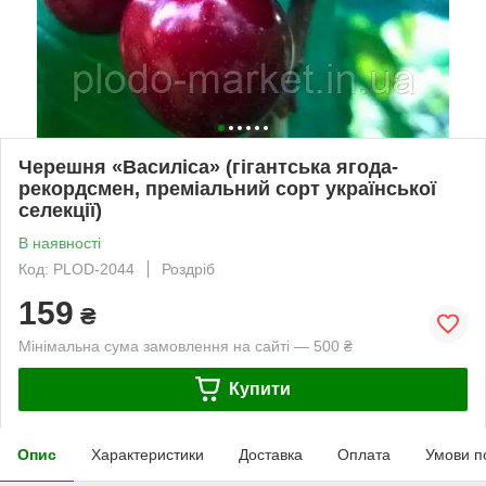
Черешня «Василіса» (гігантська ягода-
рекордсмен, преміальний сорт української
селекції)
В наявності
Код: PLOD-2044
Роздріб
159
₴
Мінімальна сума замовлення на сайті — 500 ₴
Купити
Опис
Характеристики
Доставка
Оплата
Умови п