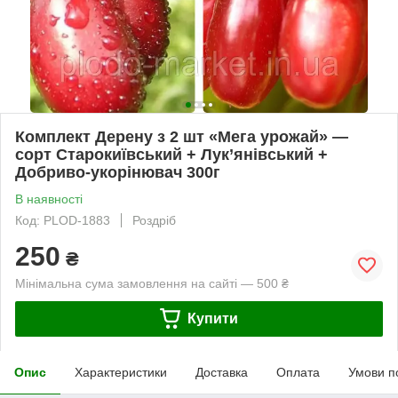
Комплект Дерену з 2 шт «Мега урожай» —
сорт Старокиївський + Лук’янівський +
Добриво-укорінювач 300г
В наявності
Код: PLOD-1883
Роздріб
250
₴
Мінімальна сума замовлення на сайті — 500 ₴
Купити
Опис
Характеристики
Доставка
Оплата
Умови п