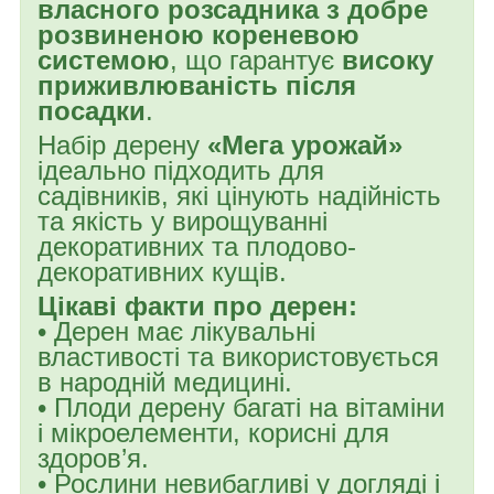
власного розсадника з добре
розвиненою кореневою
системою
, що гарантує
високу
приживлюваність після
посадки
.
Набір дерену
«Мега урожай»
ідеально підходить для
садівників, які цінують надійність
та якість у вирощуванні
декоративних та плодово-
декоративних кущів.
Цікаві факти про дерен:
• Дерен має лікувальні
властивості та використовується
в народній медицині.
• Плоди дерену багаті на вітаміни
і мікроелементи, корисні для
здоров’я.
• Рослини невибагливі у догляді і