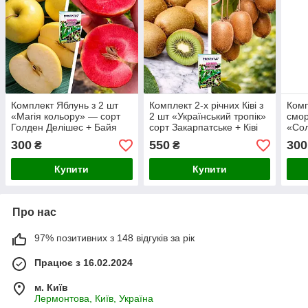
Комплект Яблунь з 2 шт
Комплект 2-х річних Ківі з
Комп
«Магія кольору» — сорт
2 шт «Український тропік»
смор
Голден Делішес + Байя
сорт Закарпатське + Ківі
«Сол
Маріса + Добриво-
Поділля + Добриво-
Альф
300
550
300
₴
₴
укорінювач 300г
укорінювач 300 г
Киян
Добр
Купити
Купити
Про нас
97% позитивних з 148 відгуків за рік
Працює з 16.02.2024
м. Київ
Лермонтова, Київ, Україна