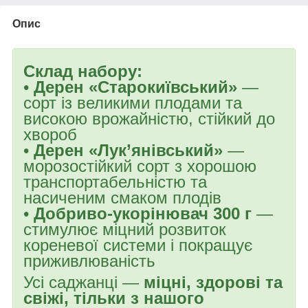
Опис
Склад набору:
•
Дерен «Старокиївський»
—
сорт із великими плодами та
високою врожайністю, стійкий до
хвороб
•
Дерен «Лук’янівський»
—
морозостійкий сорт з хорошою
транспортабельністю та
насиченим смаком плодів
•
Добриво-укорінювач 300 г
—
стимулює міцний розвиток
кореневої системи і покращує
приживлюваність
Усі саджанці —
міцні, здорові та
свіжі, тільки з нашого