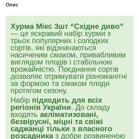
Опис
Хурма Мікс 3шт “Східне диво”
— це яскравий набір хурми з
трьох популярних і солодких
сортів, які відзначаються
насиченим смаком, привабливим
виглядом плодів і стабільною
врожайністю. Поєднання сортів
дозволяє отримувати різноманітні
за формою та смаком плоди
протягом сезону.
Набір
підходить для всіх
регіонів України
. До складу
входять
акліматизовані,
безвірусні, міцні та свіжі
саджанці тільки з власного
розсадника
з добре розвиненою