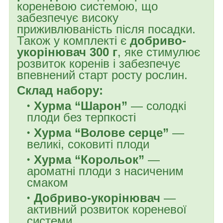
кореневою системою, що
забезпечує високу
приживлюваність після посадки.
Також у комплекті є
добриво-
укорінювач 300 г
, яке стимулює
розвиток коренів і забезпечує
впевнений старт росту рослин.
Склад набору:
Хурма “Шарон”
— солодкі
плоди без терпкості
Хурма “Волове серце”
—
великі, соковиті плоди
Хурма “Корольок”
—
ароматні плоди з насиченим
смаком
Добриво-укорінювач
—
активний розвиток кореневої
системи