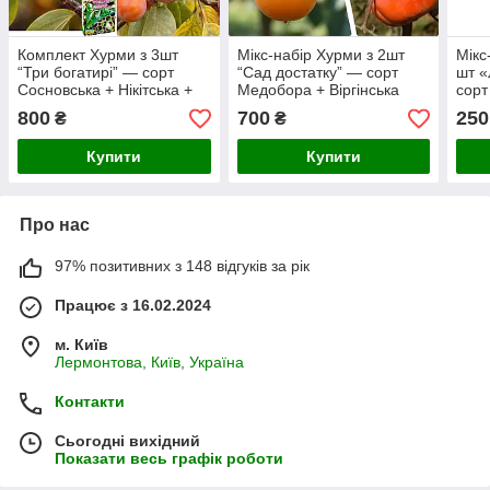
Комплект Хурми з 3шт
Мікс-набір Хурми з 2шт
Мікс
“Три богатирі” — сорт
“Сад достатку” — сорт
шт «
Сосновська + Нікітська +
Медобора + Віргінська
сорт
Мідер + Добриво-
крупноплідна + Добриво-
Добр
800
700
250
₴
₴
укорінювач 300 г
укорінювач 300г
Купити
Купити
Про нас
97% позитивних з 148 відгуків за рік
Працює з 16.02.2024
м. Київ
Лермонтова, Київ, Україна
Контакти
Сьогодні вихідний
Показати весь графік роботи