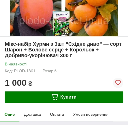
Мікс-набір Хурми з 3шт “Східне диво” — сорт
Шарон + Волове серце + Корольок +
Добриво-укорінювач 300 г
В наявності
Код: PLOD-1861
Роздріб
1 000
₴
Купити
Опис
Доставка
Оплата
Умови повернення