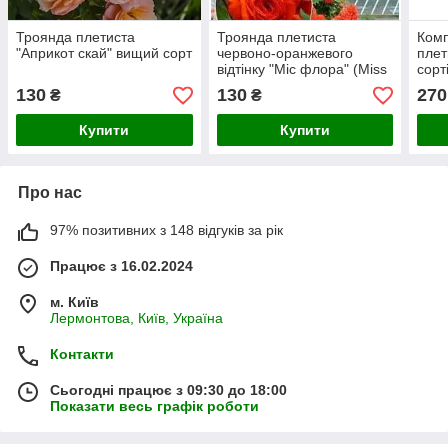
Троянда плетиста
Троянда плетиста
Комп
"Априкот скай" вищий сорт
червоно-оранжевого
плет
відтінку "Міс флора" (Miss
сорт
flora) (преміальний,
130
130
270
₴
₴
посухостійкий,
красивоквітучий сорт)
Купити
Купити
Про нас
97% позитивних з 148 відгуків за рік
Працює з 16.02.2024
м. Київ
Лермонтова, Київ, Україна
Контакти
Сьогодні працює з 09:30 до 18:00
Показати весь графік роботи