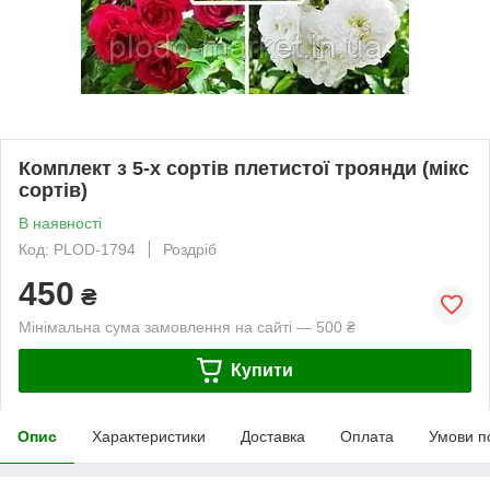
Комплект з 5-х сортів плетистої троянди (мікс
сортів)
В наявності
Код: PLOD-1794
Роздріб
450
₴
Мінімальна сума замовлення на сайті — 500 ₴
Купити
Опис
Характеристики
Доставка
Оплата
Умови п