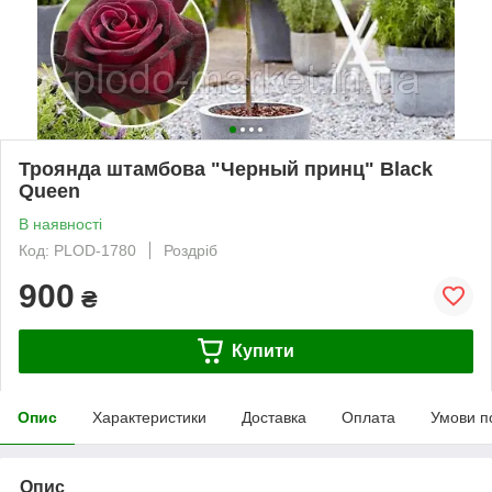
Троянда штамбова "Черный принц" Black
Queen
В наявності
Код: PLOD-1780
Роздріб
900
₴
Купити
Опис
Характеристики
Доставка
Оплата
Умови п
Опис