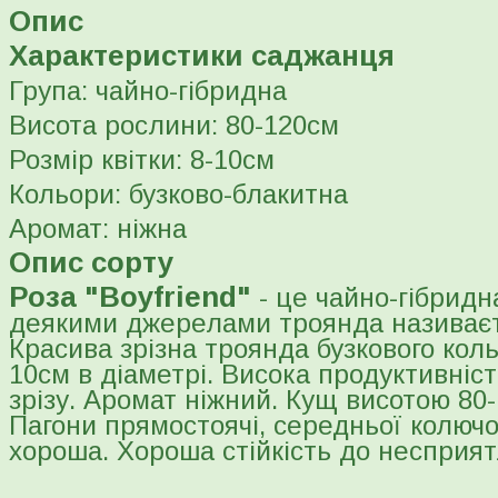
Опис
Характеристики саджанця
Група: чайно-гібридна
Висота рослини: 80-120см
Розмір квітки: 8-10см
Кольори: бузково-блакитна
Аромат: ніжна
Опис сорту
Роза "Boyfriend"
- це чайно-гібридн
деякими джерелами троянда називаєт
Красива зрізна троянда бузкового кольо
10см в діаметрі. Висока продуктивніс
зрізу. Аромат ніжний. Кущ висотою 80
Пагони прямостоячі, середньої колючос
хороша. Хороша стійкість до несприят