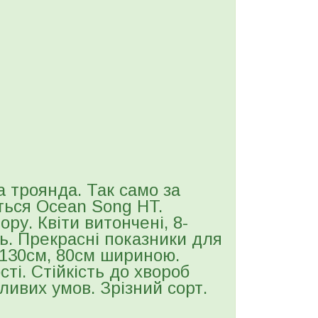
а троянда. Так само за
ься Ocean Song HT.
ру. Квіти витончені, 8-
ть. Прекрасні показники для
-130см, 80см шириною.
ті. Стійкість до хвороб
ливих умов. Зрізний сорт.