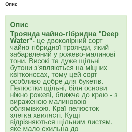
Опис
Опис
Троянда чайно-гібридна "Deep
Water"
- це двоколірний сорт
чайно-гібридної троянди, який
забарвлений у рожево-малинові
тони. Високі та дуже щільні
бутони з'являються на міцних
квітконосах, тому цей сорт
особливо добре для букетів.
Пелюстки щільні, біля основи
ніжно рожеві, ближче до краю - з
вираженою малиновою
облямівкою. Краї пелюсток –
злегка хвилясті. Кущі
відрізняються щільним листям,
яке мало схильна до