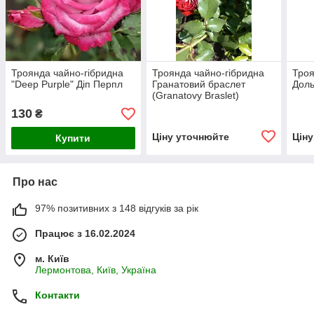
Троянда чайно-гібридна
Троянда чайно-гібридна
Троя
"Deep Purple" Діп Перпл
Гранатовий браслет
Доль
(Granatovy Braslet)
130
₴
Ціну уточнюйте
Цін
Купити
Про нас
97% позитивних з 148 відгуків за рік
Працює з 16.02.2024
м. Київ
Лермонтова, Київ, Україна
Контакти