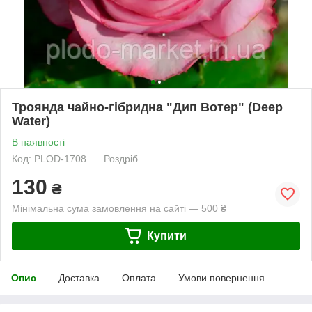
Троянда чайно-гібридна "Дип Вотер" (Deep
Water)
В наявності
Код: PLOD-1708
Роздріб
130
₴
Мінімальна сума замовлення на сайті — 500 ₴
Купити
Опис
Доставка
Оплата
Умови повернення