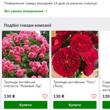
Повернення товару впродовж 14 днів за рахунок покупця
Всі умови повернення
Подібні товари компанії
Троянда англійська
Троянда англійська "Тесс"
Садж
плетиста "Рожевий Лід"
(Tess)
Роуз
англ
130
130
130
₴
₴
Купити
Купити