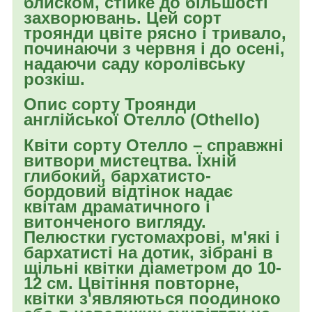
блиском, стійке до більшості
захворювань. Цей сорт
троянди цвіте рясно і тривало,
починаючи з червня і до осені,
надаючи саду королівську
розкіш.
Опис сорту Троянди
англійської Отелло (Othello)
Квіти сорту Отелло – справжні
витвори мистецтва. Їхній
глибокий, бархатисто-
бордовий відтінок надає
квітам драматичного і
витонченого вигляду.
Пелюстки густомахрові, м'які і
бархатисті на дотик, зібрані в
щільні квітки діаметром до 10-
12 см. Цвітіння повторне,
квітки з'являються поодиноко