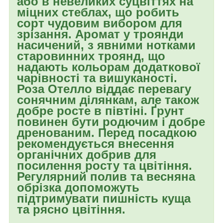
або в невеликих суцвіттях на
міцних стеблах, що робить
сорт чудовим вибором для
зрізання. Аромат у троянди
насичений, з явними нотками
старовинних троянд, що
надають кольорам додаткової
чарівності та вишуканості.
Роза Отелло віддає перевагу
сонячним ділянкам, але також
добре росте в півтіні. Ґрунт
повинен бути родючим і добре
дренованим. Перед посадкою
рекомендується внесення
органічних добрив для
посилення росту та цвітіння.
Регулярний полив та весняна
обрізка допоможуть
підтримувати пишність куща
та рясно цвітіння.