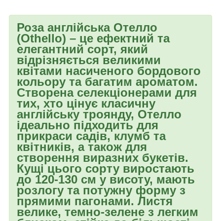
Роза англійська Отелло
(Othello)
– це ефектний та
елегантний сорт, який
відрізняється великими
квітами насиченого бордового
кольору та багатим ароматом.
Створена селекціонерами для
тих, хто цінує класичну
англійську троянду, Отелло
ідеально підходить для
прикраси садів, клумб та
квітників, а також для
створення виразних букетів.
Кущі
цього сорту виростають
до 120-130 см у висоту, мають
розлогу та потужну форму з
прямими пагонами. Листя
велике, темно-зелене з легким