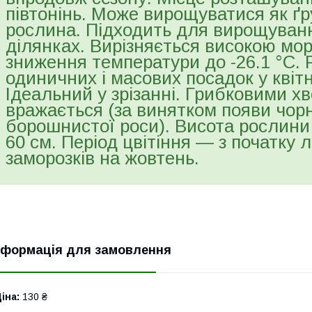
півтонінь. Може вирощуватися як ґру
рослина. Підходить для вирощуванн
ділянках. Вирізняється високою мор
зниження температури до -26.1 °C.
одиничних і масових посадок у квіт
Ідеальний у зрізанні. Грибковими 
вражається (за винятком появи чорн
борошнистої роси). Висота рослини
60 см. Період цвітіння — з початку л
заморозків на жовтень.
нформація для замовлення
іна:
130 ₴