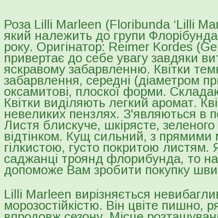
Роза Lilli Marleen (Floribunda ‘Lilli 
який належить до групи Флорібунда
року. Оригінатор: Reimer Kordes (G
привертає до себе увагу завдяки вит
яскравому забарвленню. Квітки тем
забарвлення, середні (діаметром пр
оксамитові, плоскої форми. Складаю
Квітки виділяють легкий аромат. Кві
невеликих пензлях. З'являються в п
Листя блискуче, шкірясте, зеленого
відтінком. Кущ сильний, з прямими
гілкистою, густо покритою листям.
саджанці троянд флорибунда, то на
допоможе Вам зробити покупку шви
Lilli Marleen вирізняється невибагли
морозостійкістю. Він цвіте пишно, р
впродовж сезону. Місце розташуван