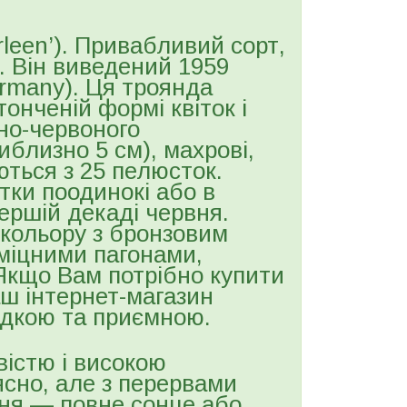
Marleen’). Привабливий сорт,
. Він виведений 1959
ermany). Ця троянда
онченій формі квіток і
но-червоного
иблизно 5 см), махрові,
ться з 25 пелюсток.
тки поодинокі або в
ершій декаді червня.
 кольору з бронзовим
 міцними пагонами,
 Якщо Вам потрібно купити
ш інтернет-магазин
дкою та приємною.
вістю і високою
ясно, але з перервами
ня — повне сонце або