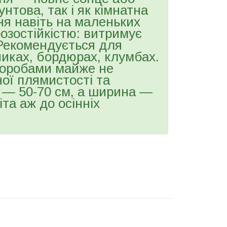
нтова, так і як кімнатна
я навіть на маленьких
озостійкістю: витримує
 Рекомендується для
никах, бордюрах, клумбах.
хворобами майже не
ої плямистості та
 — 50-70 см, а ширина —
іта аж до осінніх