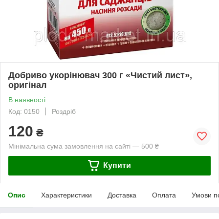
Добриво укорінювач 300 г «Чистий лист»,
оригінал
В наявності
Код: 0150
Роздріб
120
₴
Мінімальна сума замовлення на сайті — 500 ₴
Купити
Опис
Характеристики
Доставка
Оплата
Умови п