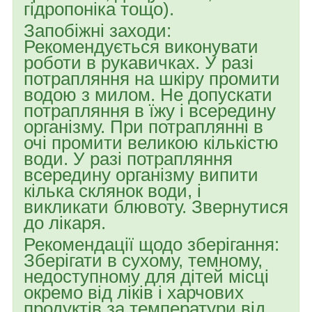
гідропоніка тощо).
Запобіжні заходи:
Рекомендується виконувати
роботи в рукавичках. У разі
потрапляння на шкіру промити
водою з милом. Не допускати
потрапляння в їжу і всередину
організму. При потраплянні в
очі промити великою кількістю
води. У разі потрапляння
всередину організму випити
кілька склянок води, і
викликати блювоту. Звернутися
до лікаря.
Рекомендації щодо зберігання:
Зберігати в сухому, темному,
недоступному для дітей місці
окремо від ліків і харчових
продуктів за температури від