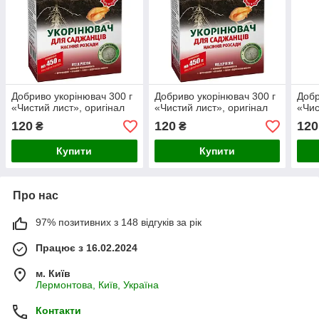
Добриво укорінювач 300 г
Добриво укорінювач 300 г
Добр
«Чистий лист», оригінал
«Чистий лист», оригінал
«Чис
120
120
120
₴
₴
Купити
Купити
Про нас
97% позитивних з 148 відгуків за рік
Працює з 16.02.2024
м. Київ
Лермонтова, Київ, Україна
Контакти