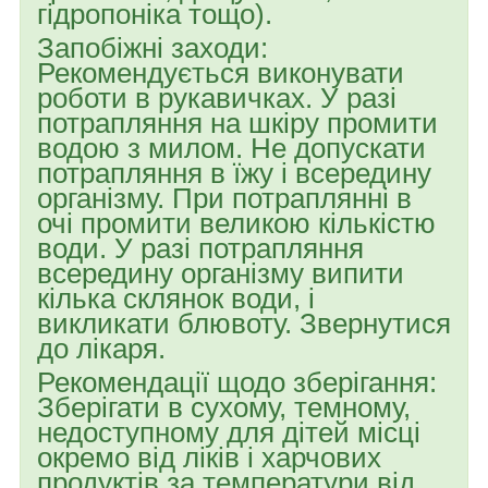
гідропоніка тощо).
Запобіжні заходи:
Рекомендується виконувати
роботи в рукавичках. У разі
потрапляння на шкіру промити
водою з милом. Не допускати
потрапляння в їжу і всередину
організму. При потраплянні в
очі промити великою кількістю
води. У разі потрапляння
всередину організму випити
кілька склянок води, і
викликати блювоту. Звернутися
до лікаря.
Рекомендації щодо зберігання:
Зберігати в сухому, темному,
недоступному для дітей місці
окремо від ліків і харчових
продуктів за температури від