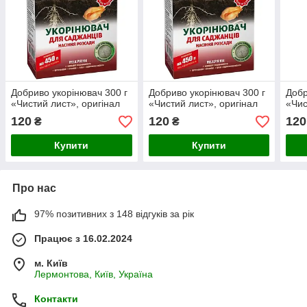
Добриво укорінювач 300 г
Добриво укорінювач 300 г
Добр
«Чистий лист», оригінал
«Чистий лист», оригінал
«Чис
120
120
120
₴
₴
Купити
Купити
Про нас
97% позитивних з 148 відгуків за рік
Працює з 16.02.2024
м. Київ
Лермонтова, Київ, Україна
Контакти