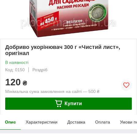
Добриво укорінювач 300 г «Чистий лист»,
оригінал
В наявності
Код: 0150
Роздріб
120
₴
Мінімальна сума замовлення на сайті — 500 ₴
Купити
Опис
Характеристики
Доставка
Оплата
Умови п