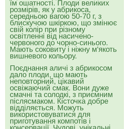
їм ошатності. Плоди великих
розмірів, як у абрикоса,
середньою вагою 50-70 г, з
блискучою шкіркою, що змінює
свій колір при різному
освітленні від насичено-
червоного до чорно-синього.
Мають соковиту і ніжну м'якоть
вишневого кольору.
Поєднання аличі з абрикосом
дало плоди, що мають
неповторний, цікавий
освіжаючий смак. Вони дуже
смачні та солодкі, з приємним
післясмаком. Кісточка добре
відділяється. Можуть
використовуватися для
приготування компотів і
консервації. Чудові, унікальні