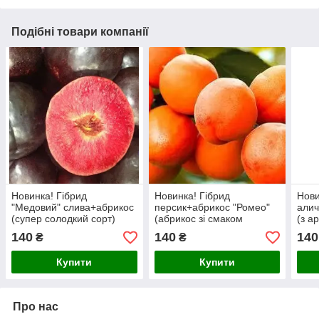
Подібні товари компанії
Новинка! Гібрид
Новинка! Гібрид
Нови
"Медовий" слива+абрикос
персик+абрикос "Ромео"
алич
(супер солодкий сорт)
(абрикос зі смаком
(з а
персика)
140
140
140
₴
₴
Купити
Купити
Про нас