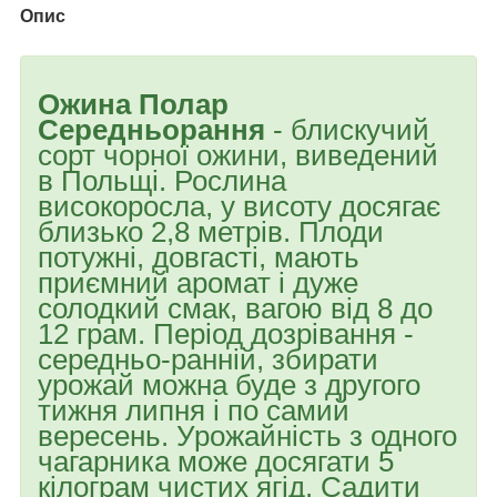
Опис
Ожина Полар
Середньорання
- блискучий
сорт чорної ожини, виведений
в Польщі. Рослина
високоросла, у висоту досягає
близько 2,8 метрів. Плоди
потужні, довгасті, мають
приємний аромат і дуже
солодкий смак, вагою від 8 до
12 грам. Період дозрівання -
середньо-ранній, збирати
урожай можна буде з другого
тижня липня і по самий
вересень. Урожайність з одного
чагарника може досягати 5
кілограм чистих ягід. Садити