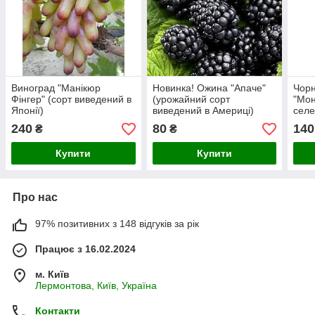
Виноград "Манікюр
Новинка! Ожина "Апаче"
Чорн
Фінгер" (сорт виведений в
(урожайний сорт
"Мон
Японії)
виведений в Америці)
селе
Бельг
240
80
140
₴
₴
Купити
Купити
Про нас
97% позитивних з 148 відгуків за рік
Працює з 16.02.2024
м. Київ
Лермонтова, Київ, Україна
Контакти