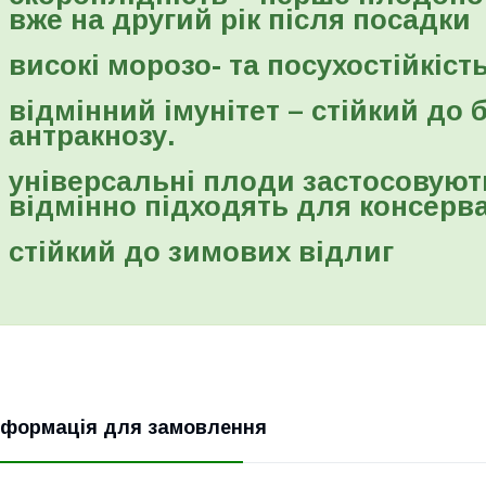
вже на другий рік після посадки
високі морозо- та посухостійкіст
відмінний імунітет – стійкий до 
антракнозу.
універсальні плоди застосовують
відмінно підходять для консерва
стійкий до зимових відлиг
нформація для замовлення