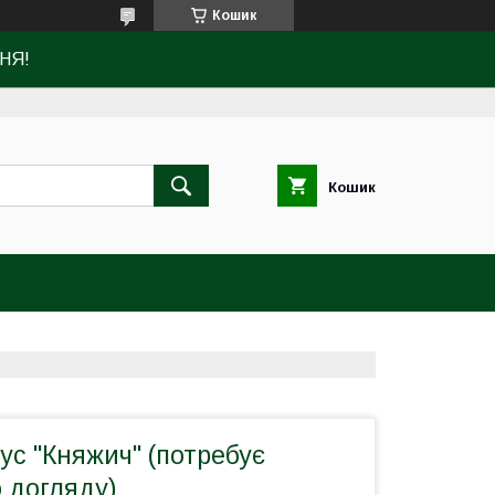
Кошик
НЯ!
Кошик
ус "Княжич" (потребує
 догляду)