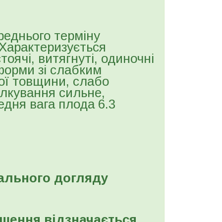
ереднього терміну
 Характеризується
оячі, витягнуті, одиночні
форми зі слабким
ої товщини, слабо
илкування сильне,
едня вага плода 6.3
мального догляду
шення відзначається