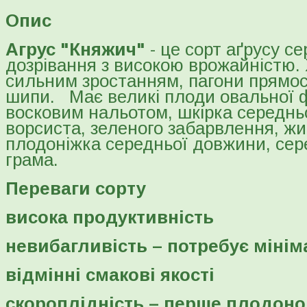
Опис
Агрус "Княжич"
- це сорт аґрусу с
дозрівання з високою врожайністю.
сильним зростанням, пагони прямост
шипи. Має великі плоди овальної 
восковим нальотом, шкірка середнь
ворсиста, зеленого забарвлення, ж
плодоніжка середньої довжини, сер
грама.
Переваги сорту
висока продуктивність
невибагливість – потребує міні
відмінні смакові якості
скороплідність – перше плодоно