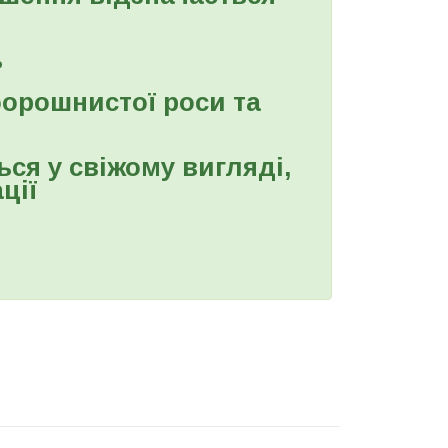
ь
борошнистої роси та
ся у свіжому вигляді,
ції