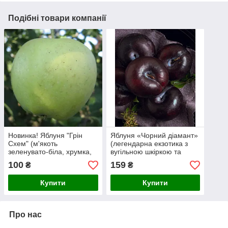
Подібні товари компанії
Новинка! Яблуня "Грін
Яблуня «Чорний діамант»
Схем" (м'якоть
(легендарна екзотика з
зеленувато-біла, хрумка,
вугільною шкіркою та
соковита)
білою м’якоттю)
100
159
₴
₴
Купити
Купити
Про нас