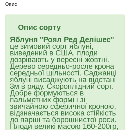
Опис
Опис сорту
Яблуня "Роял Ред Делішес"
-
це зимовий сорт яблуні,
виведений в США, плоди
дозрівають у вересні-жовтні.
Дерево середньо-росле крона
середньої щільності. Саджанці
яблуні висаджують на відстані
3м в ряду. Скороплідний сорт.
Добре формуються в
пальметних формі і зі
звичайною сферичної кроною,
відзначається висока стійкість
до парші та борошнистої роси.
Плоди великі масою 160-200гр,