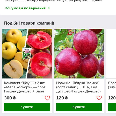
Всі умови повернення
Подібні товари компанії
Комплект Яблунь з 2 шт
Новинка! Яблуня "Камео"
Ябло
«Магія кольору» — сорт
(сорт селекції США, Ред
(зим
Голден Делішес + Байя
Делішес+Голден Делішес)
Маріса + Добриво-
300
120
120
₴
₴
укорінювач 300г
Купити
Купити