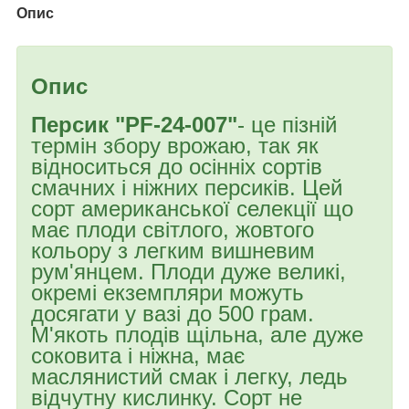
Опис
Опис
Персик "PF-24-007"
- це пізній
термін збору врожаю, так як
відноситься до осінніх сортів
смачних і ніжних персиків. Цей
сорт американської селекції що
має плоди світлого, жовтого
кольору з легким вишневим
рум'янцем. Плоди дуже великі,
окремі екземпляри можуть
досягати у вазі до 500 грам.
М'якоть плодів щільна, але дуже
соковита і ніжна, має
маслянистий смак і легку, ледь
відчутну кислинку. Сорт не