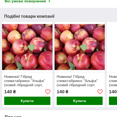
Всі умови повернення
Подібні товари компанії
Новинка! Гібрид
Новинка! Гібрид
Нови
слива+абрикос "Альфа"
слива+абрикос "Альфа"
слив
(новий гібридний сорт,
(новий гібридний сорт,
(нов
великі плоди)
великі плоди)
вели
140
140
140
₴
₴
Купити
Купити