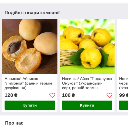
Подібні товари компанії
Новинка! Абрикос
Новинка! Айва "Подарунок
Нови
"Лимонка" (ранній термін
Онукові" (Український
черв
дозрівання)
сорт, ранній термін
(вел
дозрівання)
ранн
120
100
99
₴
₴
дозр
Купити
Купити
Про нас