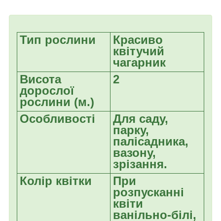
Тип рослини
Красиво
квітучий
чагарник
Висота
2
дорослої
рослини (м.)
Особливості
Для саду,
парку,
палісадника,
вазону,
зрізання.
Колір квітки
При
розпусканні
квіти
ванільно-білі,