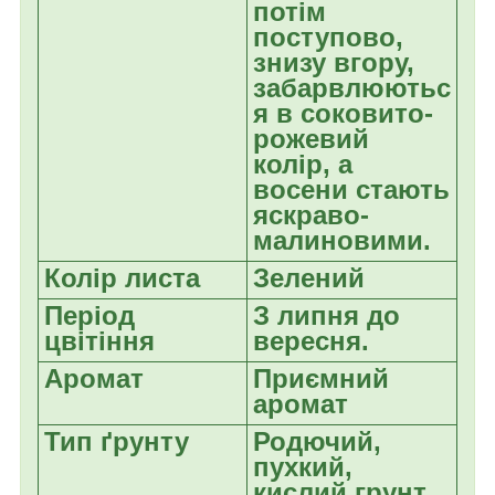
потім
поступово,
знизу вгору,
забарвлюютьс
я в соковито-
рожевий
колір, а
восени стають
яскраво-
малиновими.
Колір листа
Зелений
Період
З липня до
цвітіння
вересня.
Аромат
Приємний
аромат
Тип ґрунту
Родючий,
пухкий,
кислий грунт