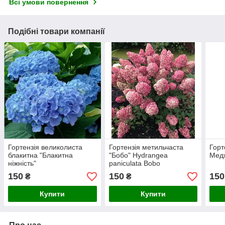
Всі умови повернення
Подібні товари компанії
Гортензія великолиста
Гортензія метильчаста
Горт
блакитна "Блакитна
"Бобо" Hydrangea
Медж
ніжність"
paniculata Bobo
150
150
150
₴
₴
Купити
Купити