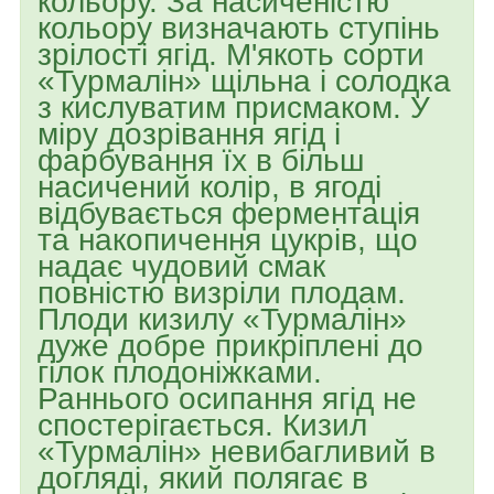
кольору. За насиченістю
кольору визначають ступінь
зрілості ягід. М'якоть сорти
«Турмалін» щільна і солодка
з кислуватим присмаком. У
міру дозрівання ягід і
фарбування їх в більш
насичений колір, в ягоді
відбувається ферментація
та накопичення цукрів, що
надає чудовий смак
повністю визріли плодам.
Плоди кизилу «Турмалін»
дуже добре прикріплені до
гілок плодоніжками.
Раннього осипання ягід не
спостерігається. Кизил
«Турмалін» невибагливий в
догляді, який полягає в