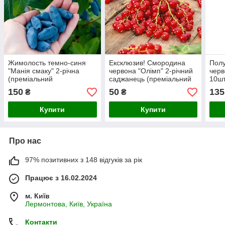
Жимолость темно-синя
Ексклюзив! Смородина
Полу
"Манія смаку" 2-річна
червона "Олімп" 2-річний
черв
(преміальний
саджанець (преміальний
10шт
морозостійкий сорт, дуже
високоврожайний сорт)
ремо
150
50
135
₴
₴
соковиті плоди)
Купити
Купити
Про нас
97% позитивних з 148 відгуків за рік
Працює з 16.02.2024
м. Київ
Лермонтова, Київ, Україна
Контакти