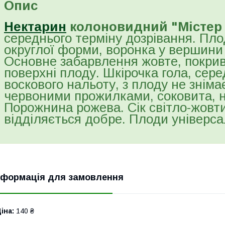
Опис
Нектарин
колоновидний "Містер 
середнього терміну дозрівання. Пло
округлої форми, воронка у вершини 
Основне забарвлення жовте, покрив
поверхні плоду. Шкірочка гола, сере
воскового нальоту, з плоду не зніма
червоними прожилками, соковита, н
Порожнина рожева. Сік світло-жовтий
відділяється добре. Плоди універс
нформація для замовлення
іна:
140 ₴