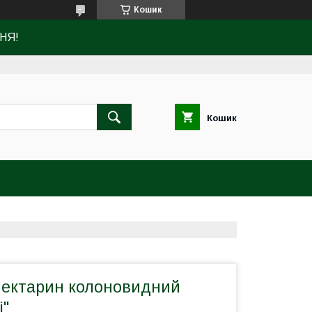
Кошик
НЯ!
Кошик
Нектарин колоновидний
і"