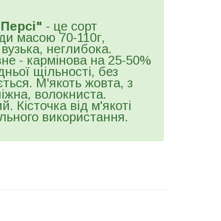
Персі"
- це сорт
ди масою 70-110г,
вузька, неглибока.
не - кармінова на 25-50%
дньої щільності, без
ється. М'якоть жовта, з
іжна, волокниста.
. Кісточка від м'якоті
ального використання.