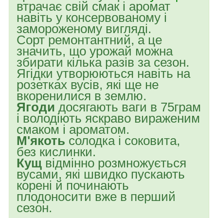
втрачає свій смак і аромат
навіть у консервованому і
замороженому вигляді.
Сорт ремонтантний, а це
значить, що урожай можна
збирати кілька разів за сезон.
Ягідки утворюються навіть на
розетках вусів, які ще не
вкоренилися в землю.
Ягоди
досягають ваги в 75грам
і володіють яскраво вираженим
смаком і ароматом.
М'якоть
солодка і соковита,
без кислинки.
Кущ
відмінно розмножується
вусами, які швидко пускають
корені й починають
плодоносити вже в перший
сезон.