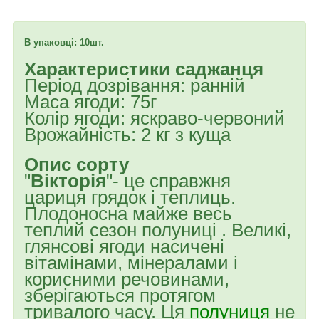
В упаковці: 10шт.
Характеристики саджанця
Період дозрівання: ранній
Маса ягоди: 75г
Колір ягоди: яскраво-червоний
Врожайність: 2 кг з куща
Опис сорту
"
Вікторія
"- це справжня
цариця грядок і теплиць.
Плодоносна майже весь
теплий сезон полуниці . Великі,
глянсові ягоди насичені
вітамінами, мінералами і
корисними речовинами,
зберігаються протягом
тривалого часу. Ця
полуниця
не