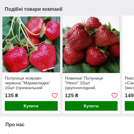
Подібні товари компанії
Полуниця яскраво-
Новинка! Полуниця
Ремо
червона "Мармеладка"
"Ненсі" 10шт.
«Са
10шт (преміальний
(крупноплідний,
(вис
ремонтантний сорт)
ремонтантний сорт)
три
135
125
149
₴
₴
пло
Купити
Купити
Про нас