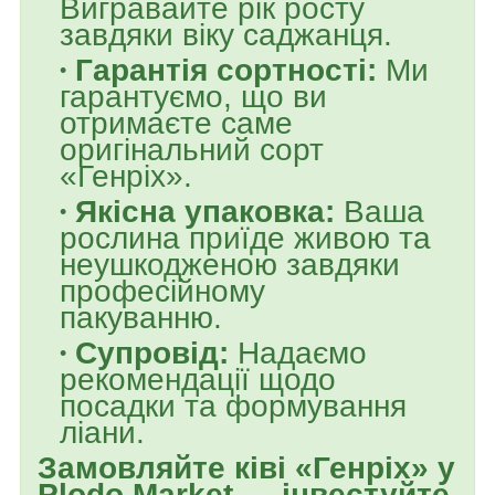
Вигравайте рік росту
завдяки віку саджанця.
Гарантія сортності:
Ми
гарантуємо, що ви
отримаєте саме
оригінальний сорт
«Генріх».
Якісна упаковка:
Ваша
рослина приїде живою та
неушкодженою завдяки
професійному
пакуванню.
Супровід:
Надаємо
рекомендації щодо
посадки та формування
ліани.
Замовляйте ківі «Генріх» у
Plodo Market — інвестуйте