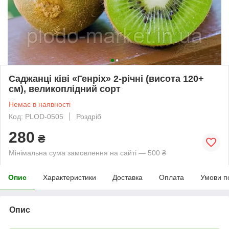
Саджанці ківі «Генріх» 2-річні (висота 120+
см), великоплідний сорт
Немає в наявності
Код: PLOD-0505
Роздріб
280
₴
Мінімальна сума замовлення на сайті — 500 ₴
Опис
Характеристики
Доставка
Оплата
Умови п
Опис