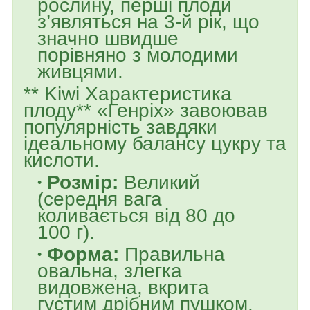
рослину, перші плоди
з’являться на 3-й рік, що
значно швидше
порівняно з молодими
живцями.
** Kiwi Характеристика
плоду** «Генріх» завоював
популярність завдяки
ідеальному балансу цукру та
кислоти.
Розмір:
Великий
(середня вага
коливається від 80 до
100 г).
Форма:
Правильна
овальна, злегка
видовжена, вкрита
густим дрібним пушком.