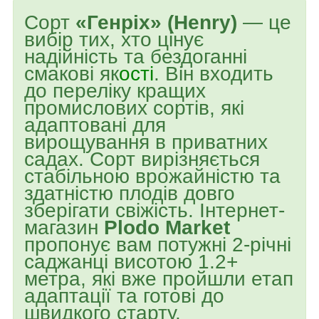
Сорт
«Генріх» (Henry)
— це
вибір тих, хто цінує
надійність та бездоганні
смакові як
ості
. Він входить
до переліку кращих
промислових сортів, які
адаптовані для
вирощування в приватних
садах. Сорт вирізняється
стабільною врожайністю та
здатністю плодів довго
зберігати свіжість. Інтернет-
магазин
Plodo Market
пропонує вам потужні 2-річні
саджанці висотою 1.2+
метра, які вже пройшли етап
адаптації та готові до
швидкого старту.