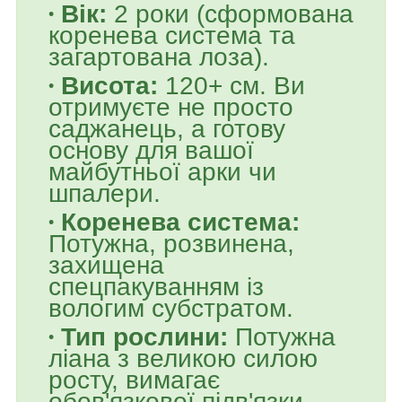
Вік:
2 роки (сформована
коренева система та
загартована лоза).
Висота:
120+ см. Ви
отримуєте не просто
саджанець, а готову
основу для вашої
майбутньої арки чи
шпалери.
Коренева система:
Потужна, розвинена,
захищена
спецпакуванням із
вологим субстратом.
Тип рослини:
Потужна
ліана з великою силою
росту, вимагає
обов'язкової підв'язки.