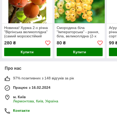
Новинка! Хурма 2-х річна
Смородина біла
Аґру
"Віргінська великоплідна"
"Імператорська" - рання,
річн
(самий морозостійкий
біла, великоплідна (2-х
сорт
сорт витримує до -35 °)
річний саджанець)
ягод
280
80
99
₴
₴
зимо
Купити
Купити
Про нас
97% позитивних з 148 відгуків за рік
Працює з 16.02.2024
м. Київ
Лермонтова, Київ, Україна
Контакти