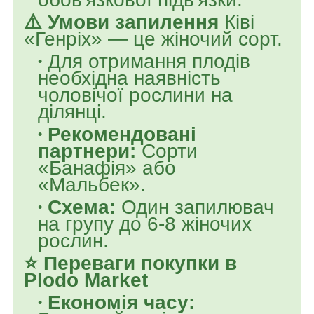
⚠️ Умови запилення
Ківі
«Генріх» — це жіночий сорт.
Для отримання плодів
необхідна наявність
чоловічої рослини на
ділянці.
Рекомендовані
партнери:
Сорти
«Банафія» або
«Мальбек».
Схема:
Один запилювач
на групу до 6-8 жіночих
рослин.
⭐ Переваги покупки в
Plodo Market
Економія часу: