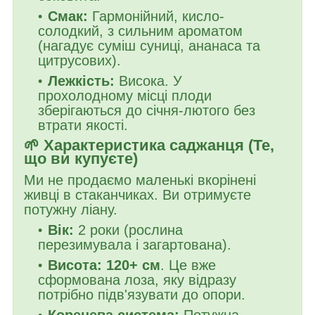
Смак:
Гармонійний, кисло-
солодкий, з сильним ароматом
(нагадує суміш суниці, ананаса та
цитрусових).
Лежкість:
Висока. У
прохолодному місці плоди
зберігаються до січня-лютого без
втрати якості.
🌱 Характеристика саджанця (Те,
що ви купуєте)
Ми не продаємо маленькі вкорінені
живці в стаканчиках. Ви отримуєте
потужну ліану.
Вік:
2 роки (рослина
перезимувала і загартована).
Висота:
120+ см
. Це вже
сформована лоза, яку відразу
потрібно підв'язувати до опори.
Коренева система:
Потужна,