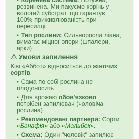
розвинена. Ми пакуємо корінь у
вологий субстрат, що гарантує
100% приживлюваність при
пересилці.
Тип рослини:
Сильноросла ліана,
вимагає міцної опори (шпалери,
арки).
⚠️ Умови запилення
Ківі «Аббот» відноситься до
жіночих
сортів
.
Сама по собі рослина не
плодоносить.
Для врожаю
обов'язково
потрібен запилювач (чоловіча
рослина).
Рекомендовані партнери:
Сорти
«Банафія»
або
«Мальбек»
.
Схема:
Один "чоловік" запилює