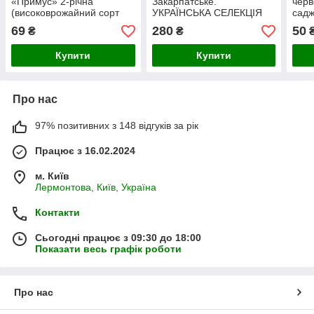
«Примус» 2-річна
Закарпатське.
черв
(високоврожайний сорт
УКРАЇНСЬКА СЕЛЕКЦІЯ
садж
чеської селекції з
висо
69
280
50
₴
₴
десертним смаком)
Купити
Купити
Про нас
97% позитивних з 148 відгуків за рік
Працює з 16.02.2024
м. Київ
Лермонтова, Київ, Україна
Контакти
Сьогодні працює з 09:30 до 18:00
Показати весь графік роботи
Про нас