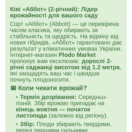
Ківі «Аббот» (2-річний): Лідер
врожайності для вашого саду
Сорт «Аббот» (Abbott) — це перевірена
часом класика, яку обирають за
стабільність та щедрість. На відміну від
нових гібридів, «Аббот» гарантовано дає
результат у кліматичних умовах України.
Інтернет-магазин
Plodo Market
пропонує вам ексклюзив:
дорослі 2-
річні саджанці висотою від 1.2 метра
,
які заощадять ваш час і швидше
почнуть плодоносити.
📅 Коли чекати врожай?
Термін дозрівання:
Середньо-
пізній. Збір врожаю припадає на
кінець жовтня — початок
листопада
(залежно від регіону).
Збір:
Плоди збирають твердими,
перед першими сильними