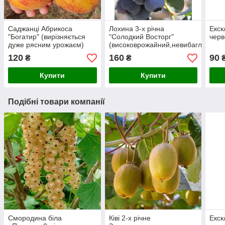
Саджанці Абрикоса
Лохина 3-х річна
Екск
"Богатир" (вирізняється
"Солодкий Восторг"
черв
дуже рясним урожаєм)
(високоврожайний,невибагливий
сорт)
120
160
90
₴
₴
Купити
Купити
Подібні товари компанії
Смородина біла
Ківі 2-х річне
Екск