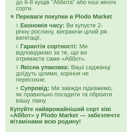
до 6-8 кущів "Аббота" або інші жіночі
сорти.
⭐ Переваги покупки в Plodo Market
Економія часу:
Ви купуєте 2-
річну рослину, виграючи цілий рік
вегетації.
Гарантія сортності:
Ми
відповідаємо за те, що ви
отримаєте саме «Аббот».
Якісна упаковка:
Ваші саджанці
доїдуть цілими, коріння не
пересохне.
Супровід:
Ми завжди підкажемо,
як правильно посадити та обрізати
вашу ліану.
Купуйте найврожайніший сорт ківі
«Аббот» у Plodo Market — забезпечте
вітамінами всю родину!