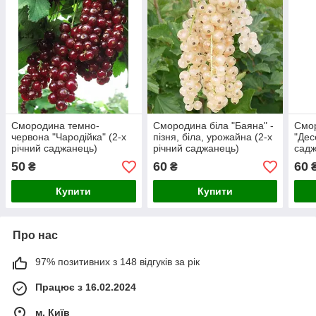
Смородина темно-
Смородина біла "Баяна" -
Смор
червона "Чародійка" (2-х
пізня, біла, урожайна (2-х
"Дес
річний саджанець)
річний саджанець)
садж
50
60
60
₴
₴
Купити
Купити
Про нас
97% позитивних з 148 відгуків за рік
Працює з 16.02.2024
м. Київ