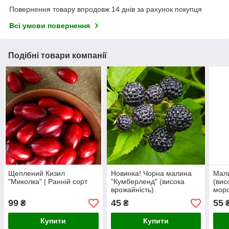
Повернення товару впродовж 14 днів за рахунок покупця
Всі умови повернення
Подібні товари компанії
Щеплений Кизил
Новинка! Чорна малина
Мали
"Миколка" | Ранній сорт
"Кумберленд" (висока
(вис
врожайність)
моро
99
45
55
₴
₴
Купити
Купити