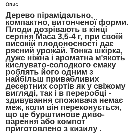
Опис
Дерево пірамідально,
компактно, витонченої форми.
Плоди дозрівають в кінці
серпня Маса 3,5-4 г, при своїй
високій плодоносності дає
рясний урожай. Тонка шкірка,
дуже ніжна і ароматна м'якоть
кислувато-солодкого смаку
роблять його одним з
найбільш привабливих
десертних сортів як у свіжому
вигляді, так і в переробці -
здивування споживача немає
меж, коли він переконується,
що це бурштинове диво-
варення або компот
приготовлено з кизилу .