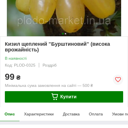
Кизил щеплений "Бурштиновий" (висока
врожайність)
В наявності
Код: PLOD-0325
Роздріб
99
₴
Мінімальна сума замовлення на сайті — 500 ₴
Купити
Опис
Характеристики
Доставка
Оплата
Умови п