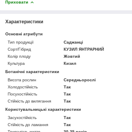
Приховати
Характеристики
Основні атрибути
Тип продукції
Саджанці
Сорт/Гібрид
КУЗИЛ ЯНТРАРНИЙ
Колір плоду
Жовтий
Культура
Кизил
Ботанічні характеристики
Висота рослин
Середньорослі
Холодостійкість
Так
Посухостійкість
Так
Стійкість до вилягання
Так
Користувальницькі характеристики
Засухостійкість
Так
Стійкість до ламання
Так
Тривалість життя
30-35 років