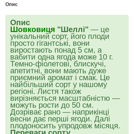
Опис
Опис
Шовковиця
"Шеллі"
— це
унікальний сорт, його плоди
просто гігантські, вони
виростають понад 5 см, а
вабити одна ягода може 10 г.
Темно-фіолетові, блискучі,
апетитні, вони мають дуже
приємний аромат і смак. Це
найбільший сорт у нашому
регіоні. Листя також
вирізняється масштабністю —
можуть рости до 50 см.
Дозріває рано — наприкінці
весни дає перші ягоди. Далі
плодоносить упродовж місяця.
Переваги сорту