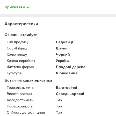
Приховати
Характеристики
Основні атрибути
Тип продукції
Саджанці
Сорт/Гібрид
Шеллі
Колір плоду
Чорний
Країна виробник
Україна
Життєва форма
Плодові дерева
Культура
Шовковиця
Ботанічні характеристики
Тривалість життя
Багаторічні
Висота рослин
Середньорослі
Холодостійкість
Так
Посухостійкість
Так
Стійкість до вилягання
Так