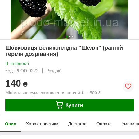
Шовковиця великоплідна "Шеллі" (ранній
термін дозрівання)
В наявності
Код: PLOD-0222
Роздріб
140
₴
Мінімальна сума замовлення на сайті — 500 ₴
Купити
Опис
Характеристики
Доставка
Оплата
Умови п