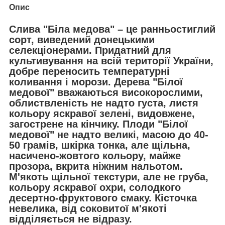
Опис
Слива "Біла медова"
– це ранньостиглий
сорт, виведений донецькими
селекціонерами. Придатний для
культивування на всій території України,
добре переносить температурні
коливання і морози. Дерева "Білої
медової" вважаються високорослими,
облиствленість не надто густа, листя
кольору яскравої зелені, видовжене,
загострене на кінчику. Плоди "Білої
медової" не надто великі, масою до 40-
50 грамів, шкірка тонка, але щільна,
насичено-жовтого кольору, майже
прозора, вкрита ніжним нальотом.
М'якоть щільної текстури, але не груба,
кольору яскравої охри, солодкого
десертно-фруктового смаку. Кісточка
невелика, від соковитої м'якоті
відділяється не відразу.