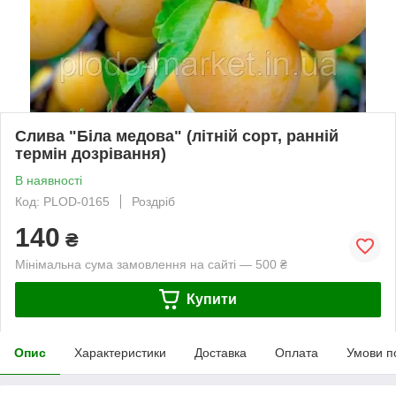
Слива "Біла медова" (літній сорт, ранній
термін дозрівання)
В наявності
Код: PLOD-0165
Роздріб
140
₴
Мінімальна сума замовлення на сайті — 500 ₴
Купити
Опис
Характеристики
Доставка
Оплата
Умови п