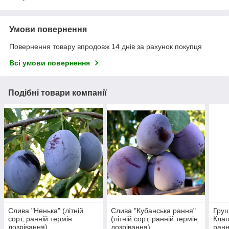
Умови повернення
Повернення товару впродовж 14 днів за рахунок покупця
Всі умови повернення
Подібні товари компанії
Слива "Ненька" (літній
Слива "Кубанська рання"
Гру
сорт, ранній термін
(літній сорт, ранній термін
Клап
дозрівання)
дозрівання)
ранн