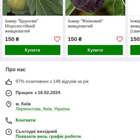
Інжир "Брунсвік"
Інжир "Фініковий"
Інжи
Морозостійкий
живцюватий
жив
живцюватий
(сам
150
150
150
₴
₴
Купити
Купити
Про нас
97% позитивних з 148 відгуків за рік
Працює з 16.02.2024
м. Київ
Лермонтова, Київ, Україна
Контакти
Сьогодні вихідний
Показати весь графік роботи