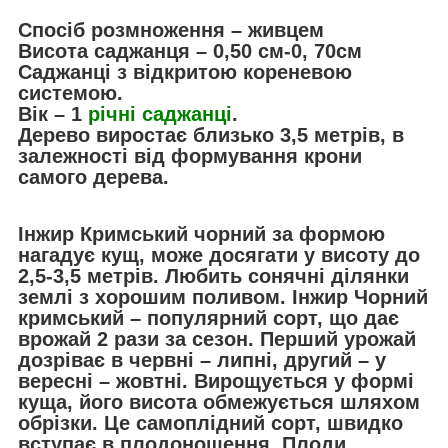
Спосіб розмноження – живцем
Висота саджанця – 0,50 см-0, 70см
Саджанці з відкритою кореневою
системою.
Вік – 1
річні саджанці
.
Дерево виростає близько 3,5 метрів, в
залежності від формування крони
самого дерева.
Інжир Кримський чорний за формою
нагадує кущ, може досягати у висоту до
2,5-3,5 метрів. Любить сонячні ділянки
землі з хорошим поливом. Інжир Чорний
кримський – популярний сорт, що дає
врожай 2 рази за сезон. Перший урожай
дозріває в червні – липні, другий – у
вересні – жовтні. Вирощується у формі
куща, його висота обмежується шляхом
обрізки. Це самоплідний сорт, швидко
вступає в плодоношення. Плоди