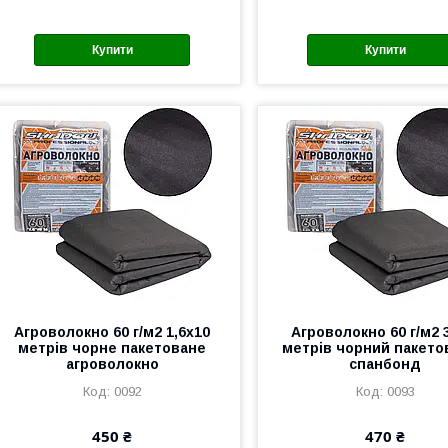
Купити
Купити
Агроволокно 60 г/м2 1,6х10
Агроволокно 60 г/м2 
метрів чорне пакетоване
метрів чорний пакето
агроволокно
спанбонд
0092
0093
450 ₴
470 ₴