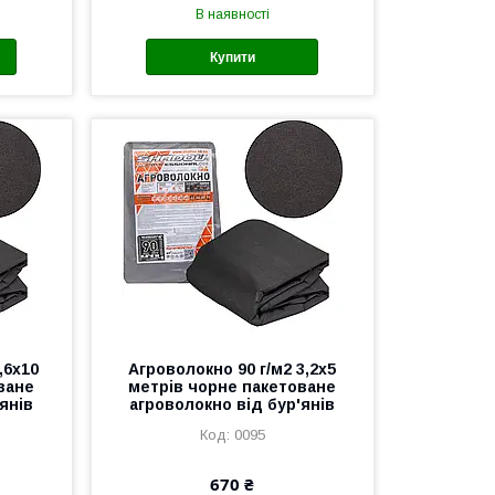
В наявності
Купити
,6х10
Агроволокно 90 г/м2 3,2х5
ване
метрів чорне пакетоване
янів
агроволокно від бур'янів
0095
670 ₴