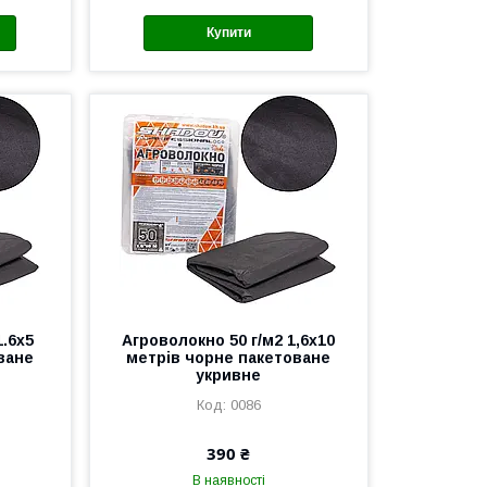
Купити
1.6х5
Агроволокно 50 г/м2 1,6х10
ване
метрів чорне пакетоване
укривне
0086
390 ₴
В наявності