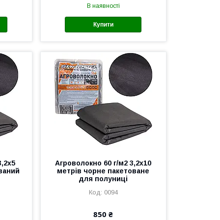
В наявності
Купити
3,2х5
Агроволокно 60 г/м2 3,2х10
ваний
метрів чорне пакетоване
для полуниці
0094
850 ₴