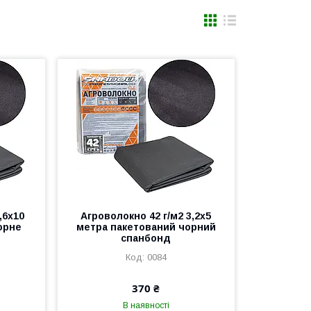
,6х10
Агроволокно 42 г/м2 3,2х5
орне
метра пакетований чорний
спанбонд
0084
370 ₴
В наявності