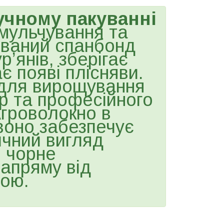
учному пакуванні
мульчування та
ований спанбонд
’янів, зберігає
ає появі плісняви.
 для вирощування
ур та професійного
гроволокно в
 воно забезпечує
ичний вигляд
 чорне
напряму від
ною.