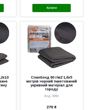
Купити
,2х10
Спанбонд 60 г/м2 1,6х5
ване
метрів чорний пакетований
'яну
укривний матеріал для
городу
0091
270 ₴