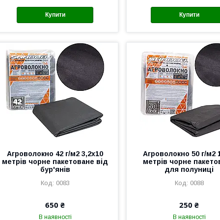
Купити
Купити
Агроволокно 42 г/м2 3,2х10
Агроволокно 50 г/м2 
метрів чорне пакетоване від
метрів чорне пакето
бур'янів
для полуниці
0083
0088
650 ₴
250 ₴
В наявності
В наявності