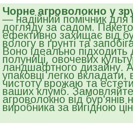
Чорне агроволокно у зр
— надійний помічник для 
догляду за садом. Пакет
ефективно захищає від бур
вологу в ґрунті та запобіг
Воно ідеально підходить
полуниці, овочевих культ
ландшафтного дизайну. А
упаковці легко вкладати,
чистоту врожаю та естет
ваших клумб. Замовляйте
агроволокно від бур'янів 
виробника за вигідною ці